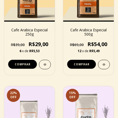
Cafe Arabica Especial
Cafe Arabica Especial
250g
500g
R$29,00
R$54,00
R$39,00
R$69,00
6
x de
R$5,53
12
x de
R$5,49
COMPRAR
COMPRAR
22
%
15
%
OFF
OFF