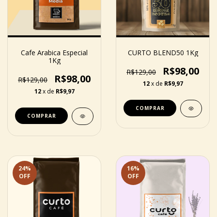
Cafe Arabica Especial
CURTO BLEND50 1Kg
1Kg
R$98,00
R$129,00
R$98,00
R$129,00
12
x de
R$9,97
12
x de
R$9,97
COMPRAR
COMPRAR
24
%
16
%
OFF
OFF