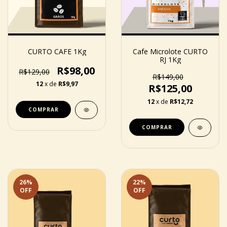
CURTO CAFE 1Kg
Cafe Microlote CURTO
RJ 1Kg
R$98,00
R$129,00
R$149,00
12
x de
R$9,97
R$125,00
12
x de
R$12,72
COMPRAR
COMPRAR
26
%
22
%
OFF
OFF