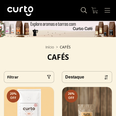
0
Início
>
CAFÉS
CAFÉS
Filtrar
20
%
26
%
OFF
OFF