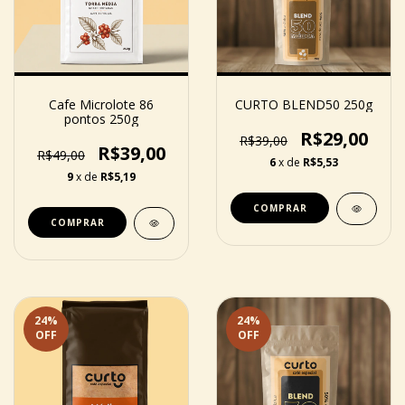
Cafe Microlote 86
CURTO BLEND50 250g
pontos 250g
R$29,00
R$39,00
R$39,00
R$49,00
6
x de
R$5,53
9
x de
R$5,19
COMPRAR
COMPRAR
24
%
24
%
OFF
OFF