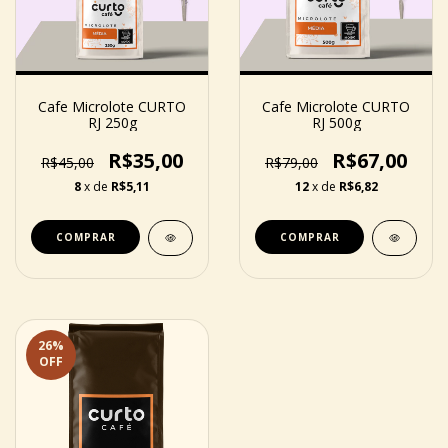
Cafe Microlote CURTO
Cafe Microlote CURTO
RJ 250g
RJ 500g
R$35,00
R$67,00
R$45,00
R$79,00
8
x de
R$5,11
12
x de
R$6,82
COMPRAR
COMPRAR
26
%
OFF