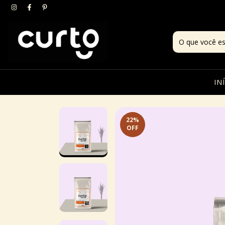
IN
22
%
OFF