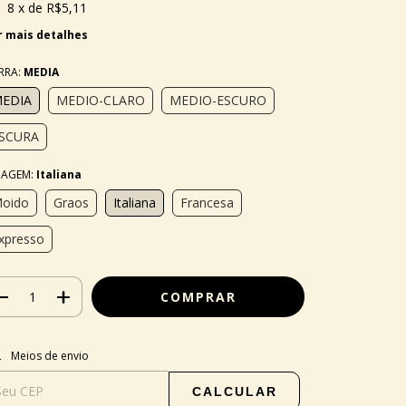
8
x de
R$5,11
r mais detalhes
RRA:
MEDIA
EDIA
MEDIO-CLARO
MEDIO-ESCURO
SCURA
AGEM:
Italiana
oido
Graos
Italiana
Francesa
xpresso
regas para o CEP:
ALTERAR CEP
Meios de envio
CALCULAR