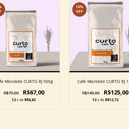
%
16
%
F
OFF
fe Microlote CURTO RJ 500g
Cafe Microlote CURTO RJ 
R$67,00
R$125,00
R$79,00
R$149,00
12
x de
R$6,82
12
x de
R$12,72