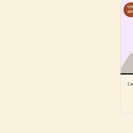
15
OF
Ca