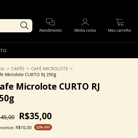
0
Atendimento
Minha conta
Meu carrinho
TO
cio
>
CAFÉS
>
CAFÉ MICROLOTE
>
fe Microlote CURTO RJ 250g
afe Microlote CURTO RJ
50g
R$35,00
45,00
R$10,00
onomize:
22
% OFF