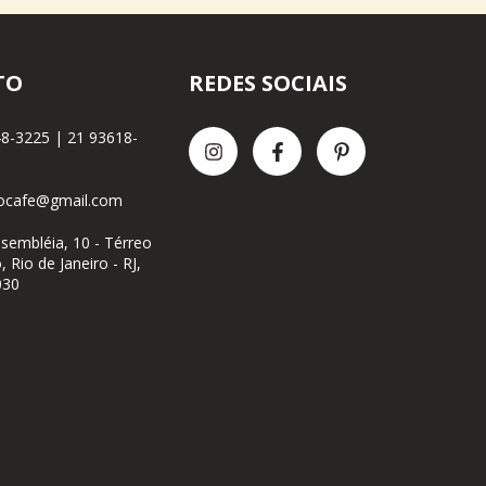
TO
REDES SOCIAIS
8-3225 | 21 93618-
tocafe@gmail.com
ssembléia, 10 - Térreo
, Rio de Janeiro - RJ,
030