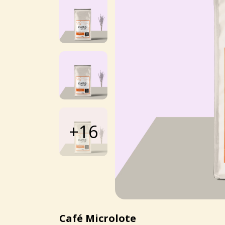
+16
Café Microlote